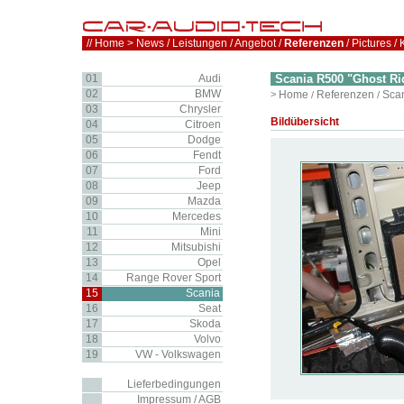
//
Home
>
News
/
Leistungen
/
Angebot
/
Referenzen
/
Pictures
/
01
Audi
Scania R500 "Ghost Ri
02
BMW
>
Home
Referenzen
Sca
/
/
03
Chrysler
Bildübersicht
04
Citroen
05
Dodge
06
Fendt
07
Ford
08
Jeep
09
Mazda
10
Mercedes
11
Mini
12
Mitsubishi
13
Opel
14
Range Rover Sport
15
Scania
16
Seat
17
Skoda
18
Volvo
19
VW - Volkswagen
Lieferbedingungen
Impressum / AGB