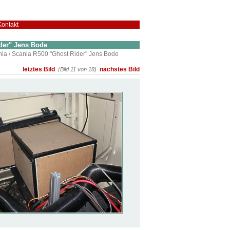
Kontakt
der" Jens Bode
nia
Scania R500 "Ghost Rider" Jens Bode
/
letztes Bild
nächstes Bild
(Bild 11 von 18)