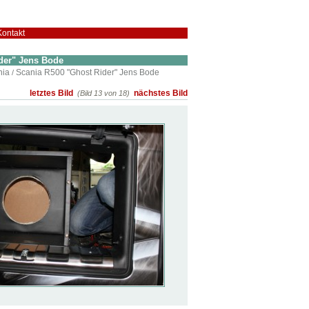
Kontakt
der" Jens Bode
nia
Scania R500 "Ghost Rider" Jens Bode
/
letztes Bild
nächstes Bild
(Bild 13 von 18)