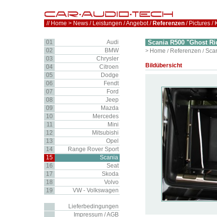
//
Home
>
News
/
Leistungen
/
Angebot
/
Referenzen
/
Pictures
/
01
Audi
Scania R500 "Ghost Ri
02
BMW
>
Home
Referenzen
Sca
/
/
03
Chrysler
Bildübersicht
04
Citroen
05
Dodge
06
Fendt
07
Ford
08
Jeep
09
Mazda
10
Mercedes
11
Mini
12
Mitsubishi
13
Opel
14
Range Rover Sport
15
Scania
16
Seat
17
Skoda
18
Volvo
19
VW - Volkswagen
Lieferbedingungen
Impressum / AGB