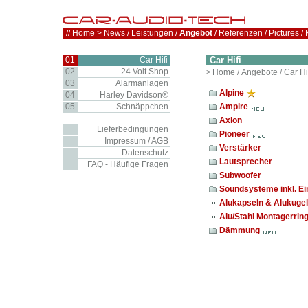
//
Home
>
News
/
Leistungen
/
Angebot
/
Referenzen
/
Pictures
/
01
Car Hifi
Car Hifi
02
24 Volt Shop
>
Home
Angebote
Car Hi
/
/
03
Alarmanlagen
Alpine
04
Harley Davidson®
05
Schnäppchen
Ampire
Axion
Lieferbedingungen
Pioneer
Impressum / AGB
Verstärker
Datenschutz
Lautsprecher
FAQ - Häufige Fragen
Subwoofer
Soundsysteme inkl. E
Alukapseln & Alukuge
Alu/Stahl Montagerrin
Dämmung